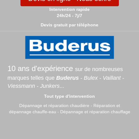
Intervention rapide
24h/24 - 7j/7
Devis gratuit par téléphone
10 ans d'expérience
sur de nombreuses
marques telles que
Buderus
- Bulex - Vaillant -
Viessmann - Junkers
...
Tout type d'intervention
Dépannage et réparation chaudière - Réparation et
dépannage chauffe-eau - Dépannage et réparation chauffage