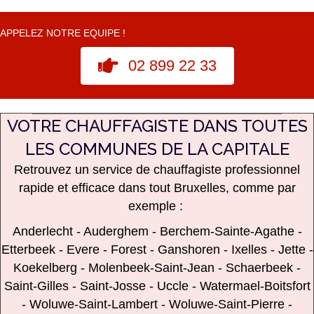
APPELEZ NOTRE EQUIPE !
02 899 22 33
VOTRE CHAUFFAGISTE DANS TOUTES
LES COMMUNES DE LA CAPITALE
Retrouvez
un service de chauffagiste professionnel
rapide et efficace dans tout Bruxelles, comme par
exemple :
Anderlecht
-
Auderghem
-
Berchem-Sainte-Agathe
-
Etterbeek
-
Evere
-
Forest
-
Ganshoren
-
Ixelles
-
Jette
-
Koekelberg
-
Molenbeek-Saint-Jean
-
Schaerbeek
-
Saint-Gilles
-
Saint-Josse
-
Uccle
-
Watermael-Boitsfort
-
Woluwe-Saint-Lambert
-
Woluwe-Saint-Pierre
-