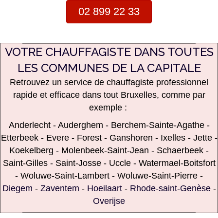
02 899 22 33
VOTRE CHAUFFAGISTE DANS TOUTES
LES COMMUNES DE LA CAPITALE
Retrouvez
un service de chauffagiste professionnel
rapide et efficace dans tout Bruxelles, comme par
exemple :
Anderlecht
-
Auderghem
-
Berchem-Sainte-Agathe
-
Etterbeek
-
Evere
-
Forest
-
Ganshoren
-
Ixelles
-
Jette
-
Koekelberg
-
Molenbeek-Saint-Jean
-
Schaerbeek
-
Saint-Gilles
-
Saint-Josse
-
Uccle
-
Watermael-Boitsfort
-
Woluwe-Saint-Lambert
-
Woluwe-Saint-Pierre
-
Diegem
-
Zaventem
-
Hoeilaart
-
Rhode-saint-Genèse
-
Overijse