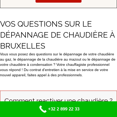
VOS QUESTIONS SUR LE
DÉPANNAGE DE CHAUDIÈRE À
BRUXELLES
Vous vous posez des questions sur le dépannage de votre chaudière
au gaz, le dépannage de la chaudière au mazout ou le dépannage de
votre chaudière à condensation ? Votre chauffagiste professionnel
vous répond ! Du contrat d'entretien à la mise en service de votre
nouvel appareil, faites appel à des professionnels.
Comment reactiver une chaudière ?
Afin de faire des économies d'énergie, vous pouvez éteindre votre
+32 2 899 22 33
chaudière lors de vos départs en vacances ou même pendant la nuit