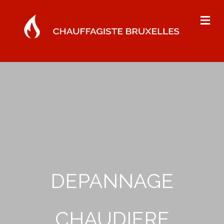
Me
DEPANNAGE
CHAUDIERE