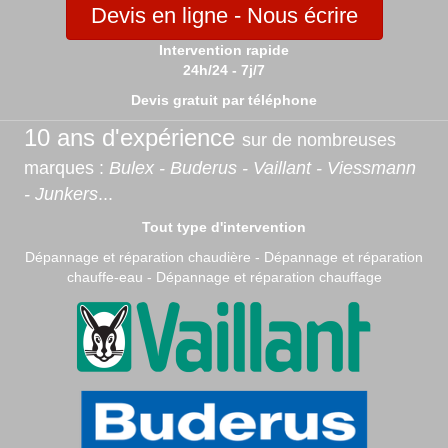
Devis en ligne - Nous écrire
Intervention rapide
24h/24 - 7j/7
Devis gratuit par téléphone
10 ans d'expérience
sur de nombreuses
marques :
Bulex - Buderus - Vaillant - Viessmann
- Junkers
...
Tout type d'intervention
Dépannage et réparation chaudière - Dépannage et réparation
chauffe-eau - Dépannage et réparation chauffage