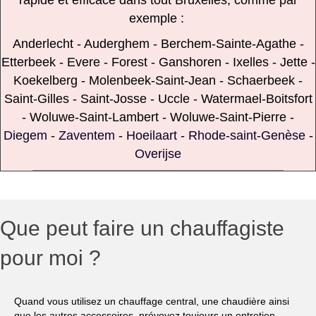
rapide et efficace dans tout Bruxelles, comme par
exemple :
Anderlecht
-
Auderghem
-
Berchem-Sainte-Agathe
-
Etterbeek
-
Evere
-
Forest
-
Ganshoren
-
Ixelles
-
Jette
-
Koekelberg
-
Molenbeek-Saint-Jean
-
Schaerbeek
-
Saint-Gilles
-
Saint-Josse
-
Uccle
-
Watermael-Boitsfort
-
Woluwe-Saint-Lambert
-
Woluwe-Saint-Pierre
-
Diegem
-
Zaventem
-
Hoeilaart
-
Rhode-saint-Genèse
-
Overijse
Que peut faire un chauffagiste
pour moi ?
Quand vous utilisez un chauffage central, une chaudière ainsi
que les autres accessoires, prévoyez toujours un entretien