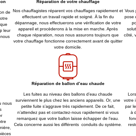
ion
Réparation de votre chauffage
Nos chauffagistes réparent vos chauffages rapidement et
Vous 
son de
effectuent un travail rapide et soigné. À la fin du
pose d
votre
dépannage, nous effectuerons une vérification de votre
po
 que
appareil et procèderons à la mise en marche. Après
solu
p leur
chaque réparation, nous nous assurons toujours que
côté, 
 nous
votre chauffage fonctionne correctement avant de quitter
votre domicile.
Réparation de ballon d’eau chaude
Les fuites au niveau des ballons d’eau chaude
Lors
surviennent le plus chez les anciens appareils. Or, une
votre 
u nous
petite fuite s’aggrave très rapidement. De ce fait,
par l
s
n’attendez pas et contactez-nous rapidement si vous
à d
er
remarquez que votre ballon laisse échapper de l’eau.
fon
otre
Cela concerne aussi les différents conduits du système.
rest
nière,
pièces