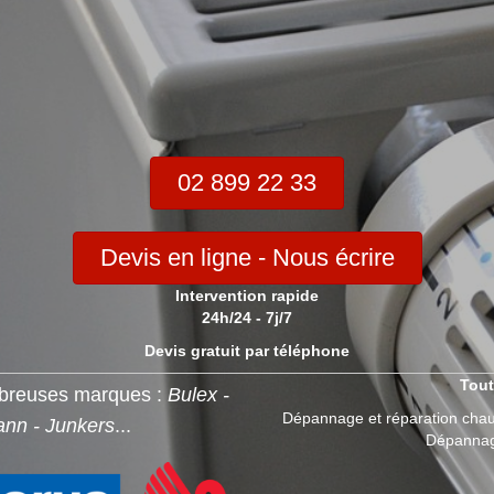
02 899 22 33
Devis en ligne - Nous écrire
Intervention rapide
24h/24 - 7j/7
Devis gratuit par téléphone
Tout
breuses marques :
Bulex -
Dépannage et réparation chau
ann - Junkers
...
Dépannage