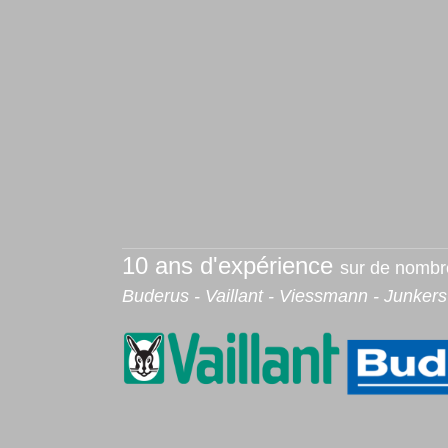
10 ans d'expérience
sur de nomb
Buderus - Vaillant - Viessmann - Junkers