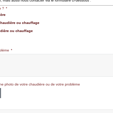
mais aussi nous contacter via le formulaire ci-dessous :
e ?
ière
haudière ou chauffage
dière ou chauffage
oblème
ne photo de votre chaudière ou de votre problème