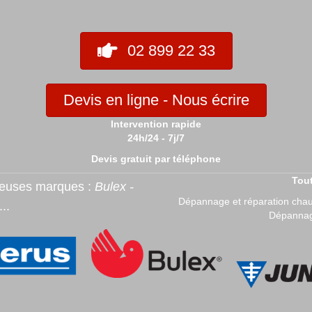
02 899 22 33
Devis en ligne - Nous écrire
Intervention rapide
24h/24 - 7j/7
Devis gratuit par téléphone
Tout
reuses marques :
Bulex -
Dépannage et réparation chau
...
Dépannage